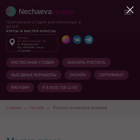
Nechaeva
STUDIO
ТВОРЧЕСКАЯ СТУДИЯ ДЛЯ ВЗРОСЛЫХ И
ДЕТЕЙ
КУРСЫ И МАСТЕР-КЛАССЫ
Москва,
ул. Артековская, 1А
м. Варшавская
БЦ «АЛЬФА» (вход
со двора)
РАСПИСАНИЕ СТУДИИ
ЗАКАЗАТЬ РОСПИСЬ
ВЫЕЗДНЫЕ ВОРКШОПЫ
ОНЛАЙН
СЕРТИФИКАТ
МАГАЗИН
✆ 8 (919) 728-11-03
Главная
→
Онлайн
→
Роспись палантина желаний